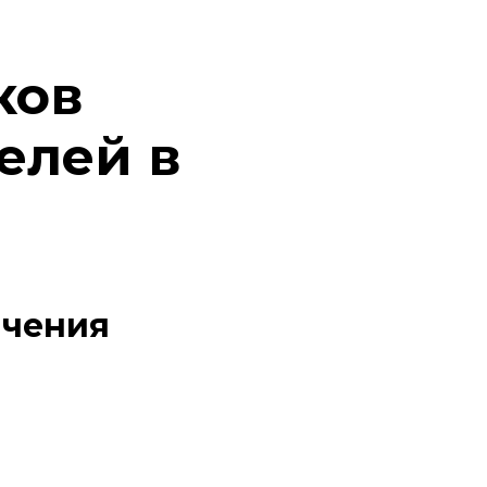
ков
елей в
ичения