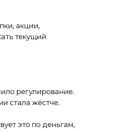
пки, акции,
жать текущий
илило регулирование.
и стала жёстче.
вует это по деньгам,