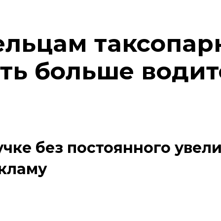
ельцам таксопар
ть больше водит
учке без постоянного увел
екламу