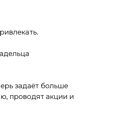
ривлекать.
ладельца
еперь задаёт больше
ию, проводят акции и