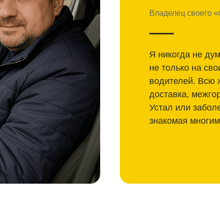
Владелец своего «
Я никогда не дум
не только на сво
водителей. Всю 
доставка, межго
Устал или забол
знакомая многим