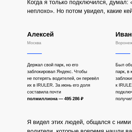
Когда я только подключился, думал: 
неплохо». Но потом увидел, какие ке
Алексей
Иван
Москва
Вороне
Держал свой парк, но его
Б ыл об
заблокировал Яндекс. Чтобы
парк, в
не потерять водителей, он перевёл
заблоки
их в IRULER. За июнь его доля
к IRULE
составила почти
подключ
полмиллиона —
495
286
₽
получи
Я ви дел этих людей, общался с ними
водители, которые вовремя нашли ва