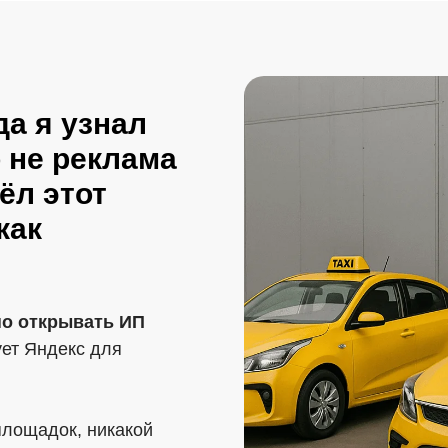
да я узнал
 не реклама
ёл этот
как
но открывать ИП
ует Яндекс для
площадок, никакой