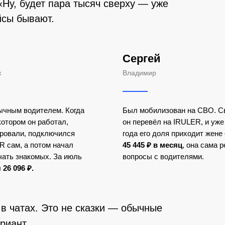
«Ну, будет пара тысяч сверху — уже
йсы бывают.
Сергей
ж
Владимир
ычным водителем. Когда
Был мобилизован на СВО. С
 котором он работал,
он перевёл на IRULER, и уже
ровали, подключился
года его доля приходит жене
R сам, а потом начал
45
445
₽ в месяц
, она сама 
ать знакомых. За июль
вопросы с водителями.
л
26
096 ₽.
 в чатах. Это не сказки — обычные
риант.